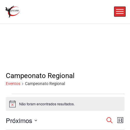
Campeonato Regional
Eventos
Campeonato Regional
Não foram encontrados resultados.
Aviso
Nav
N
Próximos
Pesquisar
Lista
Selecione