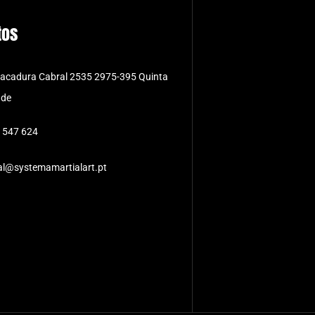
tos
Sacadura Cabral 2535 2975-395 Quinta
de
 547 624
al@systemamartialart.pt