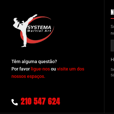
N
S
n
H
Têm alguma questão?
Por favor
ligue-nos
ou
visite um dos
Se
S
nossos espaços.
210 547 624