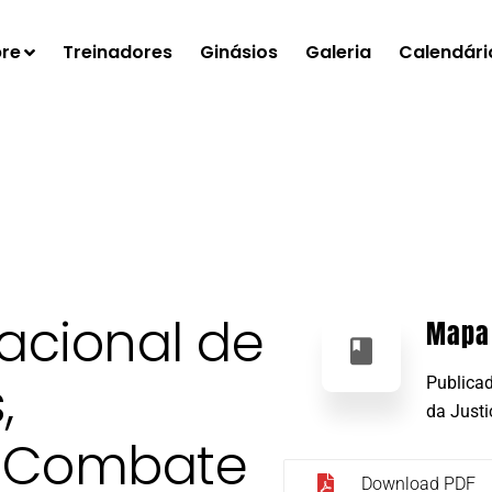
re
Treinadores
Ginásios
Galeria
Calendári
acional de
Mapa
,
Publicad
da Justi
e Combate
Download PDF